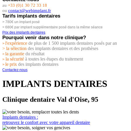
au
+33 (0)1 30 72 33 18
ou
contact@webimplant.fr
Tarifs implants dentaires
> 780€ un implant posé
> 680€ par implant supplémentaire posé dans la même séance
Prix des implants dentaires
Pourquoi venir dans notre clinique?
l'expérience
de plus de 1 500 implants dentaires posés par an
>
> la sélection
des implants dentaires et des prothèses
la garantie
du résultat
>
la sécurité
à toutes les étapes du traitement
>
le prix
des implants dentaires
>
Contactez-nous
IMPLANTS DENTAIRES
Clinique dentaire Val d'Oise, 95
Implants dentaires :
retrouvez le confort avec votre appareil dentaire